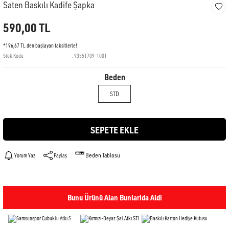
Saten Baskılı Kadife Şapka
590,00 TL
*196,67 TL den başlayan taksitlerle!
Stok Kodu
93551709-1001
Beden
STD
SEPETE EKLE
Beden Tablosu
Yorum Yaz
Paylaş