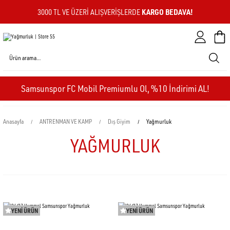
KARGO BEDAVA!
3000 TL VE ÜZERI ALIŞVERIŞLERDE
Sepeti
Samsunspor FC Mobil Premiumlu Ol, %10 İndirimi AL!
Anasayfa
ANTRENMAN VE KAMP
Dış Giyim
Yağmurluk
YAĞMURLUK
YENİ ÜRÜN
YENİ ÜRÜN