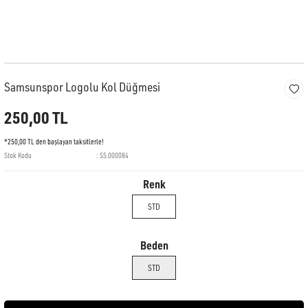
Samsunspor Logolu Kol Düğmesi
250,00 TL
*250,00 TL den başlayan taksitlerle!
Stok Kodu
SS.000084
Renk
STD
Beden
STD