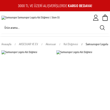
KARGO BEDAVA!
3000 TL VE ÜZERI ALIŞVERIŞLERDE
Sepeti
Anasayfa
AKSESUAR VE EV
Aksesuar
Kol Düğmesi
Samsunspor Logolu 