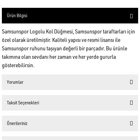
Ürün Bilgisi
Samsunspor Logolu Kol Düğmesi, Samsunspor taraftarları için
özel olarak üretilmiştir. Kaliteli yapısı ve resmi lisansı ile
Samsunspor ruhunu taşıyan değerli bir parçadır. Bu ürünle
takımına olan sevdanı her zaman ve her yerde gururla
gösterebilirsin.
Yorumlar
Taksit Seçenekleri
Bu ürüne ilk yorumu siz yapın!
Önerileriniz
Yorum Yaz
Bu ürünün fiyat bilgisi, resim, ürün açıklamalarında ve diğer konularda yetersiz gördüğünüz