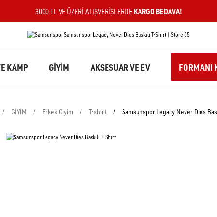
KARGO BEDAVA!
3000 TL VE ÜZERI ALIŞVERIŞLERDE
E KAMP
GİYİM
AKSESUAR VE EV
FORMANI K
GİYİM
Erkek Giyim
T-shirt
Samsunspor Legacy Never Dies Baskı