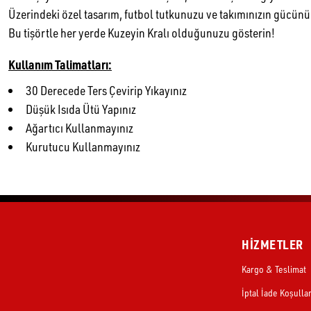
Ürün Bilgisi
Yorumlar
Taksit Seçenekleri
Öne
Bu Samsunspor Legacy Never Dies Baskılı T-Shırt, Samsunspor'a
Kumaşı yüksek kalitede olan bu tişört, rahat ve şık bir giyim den
Üzerindeki özel tasarım, futbol tutkunuzu ve takımınızın gücünü 
Bu tişörtle her yerde Kuzeyin Kralı olduğunuzu gösterin!