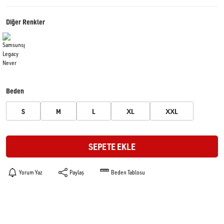
Diğer Renkler
Beden
S
M
L
XL
XXL
SEPETE EKLE
Yorum Yaz
Paylaş
Beden Tablosu