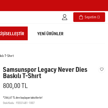
Sepetim
IŞISELLEŞTIR
YENİ ÜRÜNLER
lı T-Shırt
Samsunspor Legacy Never Dies
Baskılı T-Shırt
800,00 TL
*266,67 TL den başlayan taksitlerle!
Stok Kodu
93551481-1007