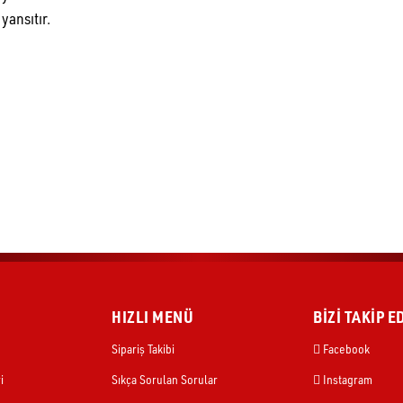
rileriniz
Talimatlar
 olan sadakatinizi göstermek için mükemmel bir seçenektir.
eyimi sunar.
yansıtır.