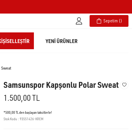
Sepetim
IŞISELLEŞTIR
YENİ ÜRÜNLER
r Sweat
Samsunspor Kapşonlu Polar Sweat
1.500,00 TL
*500,00 TL den başlayan taksitlerle!
Stok Kodu
93551426-KREM