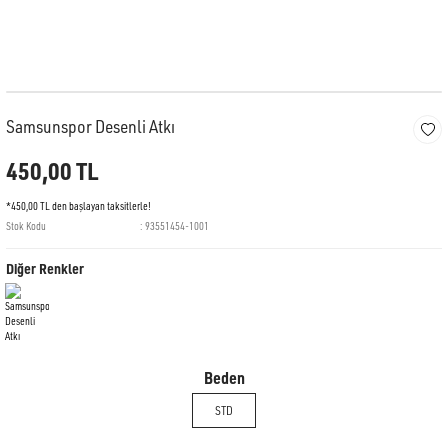
Samsunspor Desenli Atkı
450,00 TL
*450,00 TL den başlayan taksitlerle!
Stok Kodu
93551454-1001
Diğer Renkler
Beden
STD