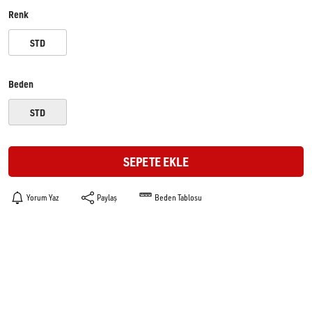
Renk
STD
Beden
STD
SEPETE EKLE
Yorum Yaz
Paylaş
Beden Tablosu