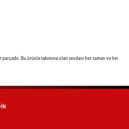
bir parçadır. Bu ürünle takımına olan sevdanı her zaman ve her
r .
DİN
erinizin eksiksiz ve doğru olması önemlidir.