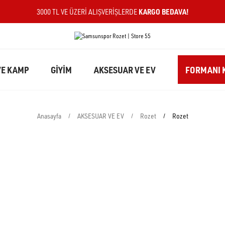
KARGO BEDAVA!
3000 TL VE ÜZERI ALIŞVERIŞLERDE
E KAMP
GİYİM
AKSESUAR VE EV
FORMANI K
Anasayfa
AKSESUAR VE EV
Rozet
Rozet