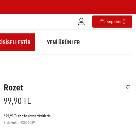
Sepetim
IŞISELLEŞTIR
YENİ ÜRÜNLER
Rozet
99,90 TL
*99,90 TL den başlayan taksitlerle!
Stok Kodu
93551089