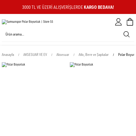
KARGO BEDAVA!
3000 TL VE ÜZERI ALIŞVERIŞLERDE
Sepeti
Anasayfa
AKSESUAR VE EV
Aksesuar
Atkı, Bere ve Şapkalar
Polar Boyun