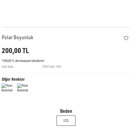
Polar Boyunluk
200,00 TL
*200,00 TL den başlayan taksitlerle!
Stok Kodu
93551460-1007
Diğer Renkler
Beden
STD