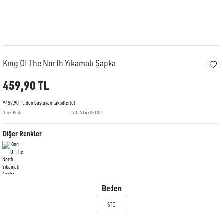
Kıng Of The North Yıkamalı Şapka
459,90 TL
*459,90 TL den başlayan taksitlerle!
Stok Kodu
93551470-1001
Diğer Renkler
Beden
STD