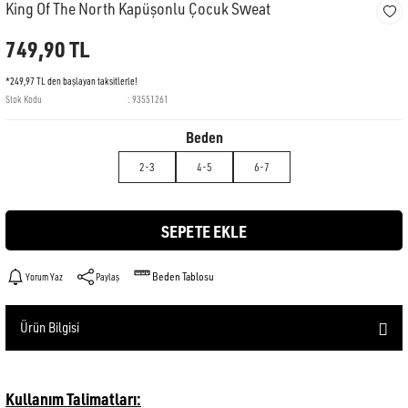
King Of The North Kapüşonlu Çocuk Sweat
749,90 TL
*249,97 TL den başlayan taksitlerle!
Stok Kodu
93551261
Beden
2-3
4-5
6-7
SEPETE EKLE
Beden Tablosu
Yorum Yaz
Paylaş
Ürün Bilgisi
Kullanım Talimatları: