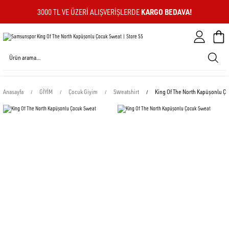
KARGO BEDAVA!
3000 TL VE ÜZERI ALIŞVERIŞLERDE
Sepeti
Anasayfa
GİYİM
Çocuk Giyim
Sweatshirt
King Of The North Kapüşonlu Ç