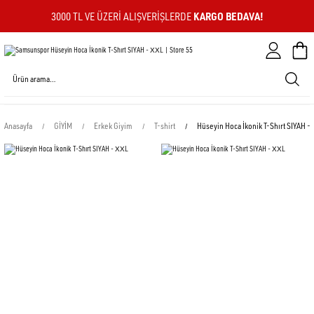
KARGO BEDAVA!
3000 TL VE ÜZERI ALIŞVERIŞLERDE
Sepeti
Anasayfa
GİYİM
Erkek Giyim
T-shirt
Hüseyin Hoca İkonik T-Shırt SIYAH -