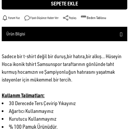
SEPETE EKLE
Beden Tablosu
Yorum Yaz
Fiyatı Düşünce Haber Ver
Paylaş
Ürün Bilgisi
Sadece bir t-shirt değil bir duruş,bir hatıra,bir alkış... Hüseyin
Hoca ikonik tshirt Samsunspor taraftarının gönlünde taht
kurmuş hocamızın ve Şampiyonluğun hatırasını yaşatmak
isteyenler için mükemmel bir tercih.
Kullanım Talimatları:
30 Derecede Ters Çevirip Yıkayınız
Ağartıcı Kullanmayınız
Kurutucu Kullanmayınız
% 100 Pamuk Ürünüdür.