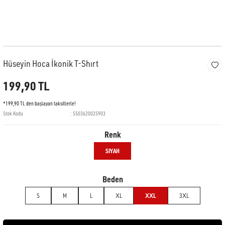
Hüseyin Hoca İkonik T-Shırt
199,90 TL
*199,90 TL den başlayan taksitlerle!
Stok Kodu
5503620025903
Renk
SIYAH
Beden
S
M
L
XL
XXL
3XL