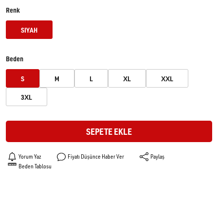
Renk
SIYAH
Beden
S
M
L
XL
XXL
3XL
SEPETE EKLE
Yorum Yaz
Fiyatı Düşünce Haber Ver
Paylaş
Beden Tablosu