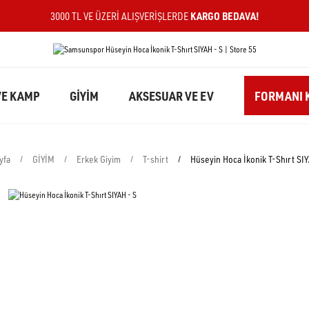
KARGO BEDAVA!
3000 TL VE ÜZERI ALIŞVERIŞLERDE
E KAMP
GİYİM
AKSESUAR VE EV
FORMANI K
yfa
GİYİM
Erkek Giyim
T-shirt
Hüseyin Hoca İkonik T-Shırt SIY