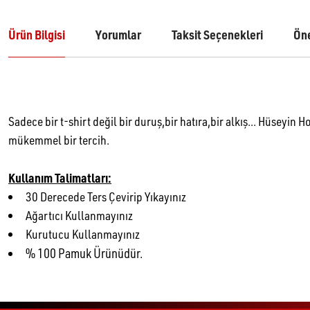
Ürün Bilgisi
Yorumlar
Taksit Seçenekleri
Öne
Sadece bir t-shirt değil bir duruş,bir hatıra,bir alkış... Hüsey
mükemmel bir tercih.
Kullanım Talimatları:
30 Derecede Ters Çevirip Yıkayınız
Ağartıcı Kullanmayınız
Kurutucu Kullanmayınız
% 100 Pamuk Ürünüdür.
Bu ürünün fiyat bilgisi, resim, ürün açıklamalarında ve diğer konularda yetersiz gördüğünüz 
1. TESLİMAT DETAYLARI