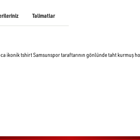
rileriniz
Talimatlar
in Hoca ikonik tshirt Samsunspor taraftarının gönlünde taht kurmuş
noktaları öneri formunu kullanarak tarafımıza iletebilirsiniz.