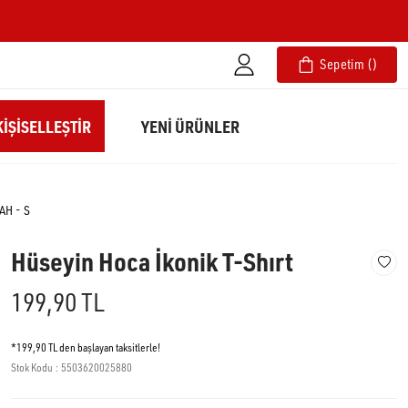
Sepetim
IŞISELLEŞTIR
YENİ ÜRÜNLER
AH - S
Hüseyin Hoca İkonik T-Shırt
199,90 TL
*199,90 TL den başlayan taksitlerle!
Stok Kodu
5503620025880