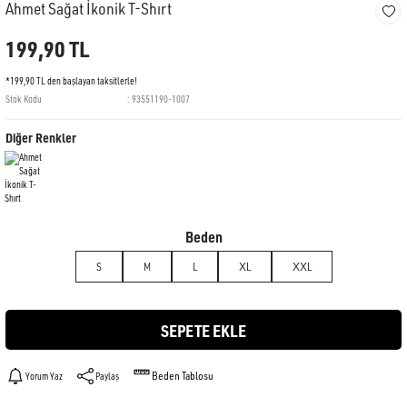
Ahmet Sağat İkonik T-Shırt
199,90 TL
*199,90 TL den başlayan taksitlerle!
Stok Kodu
93551190-1007
Diğer Renkler
Beden
S
M
L
XL
XXL
SEPETE EKLE
Beden Tablosu
Yorum Yaz
Paylaş