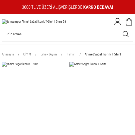
KARGO BEDAVA!
3000 TL VE ÜZERI ALIŞVERIŞLERDE
Sepeti
Anasayfa
GİYİM
Erkek Giyim
T-shirt
Ahmet Sağat İkonik T-Shırt