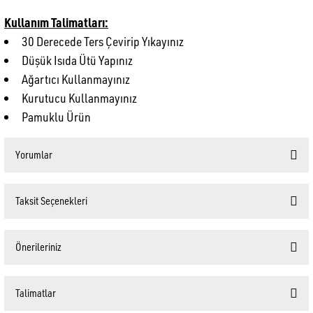
Kullanım Talimatları:
30 Derecede Ters Çevirip Yıkayınız
Düşük Isıda Ütü Yapınız
Ağartıcı Kullanmayınız
Kurutucu Kullanmayınız
Pamuklu Ürün
Yorumlar
Taksit Seçenekleri
Bu ürüne ilk yorumu siz yapın!
Önerileriniz
Yorum Yaz
Bu ürünün fiyat bilgisi, resim, ürün açıklamalarında ve diğer konularda yetersiz gördüğünüz
Talimatlar
noktaları öneri formunu kullanarak tarafımıza iletebilirsiniz.
Görüş ve önerileriniz için teşekkür ederiz.