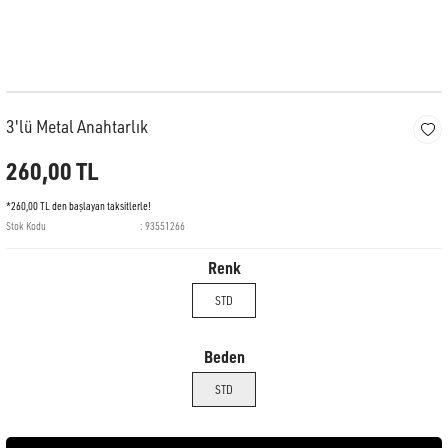
3'lü Metal Anahtarlık
260,00 TL
*260,00 TL den başlayan taksitlerle!
Stok Kodu
93551266
Renk
STD
Beden
STD