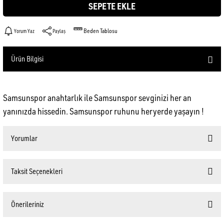
SEPETE EKLE
Beden Tablosu
Yorum Yaz
Paylaş
Ürün Bilgisi
Samsunspor anahtarlık ile Samsunspor sevginizi her an
yanınızda hissedin. Samsunspor ruhunu heryerde yaşayın !
Yorumlar
Taksit Seçenekleri
G** Ç**
Önerileriniz
ürün güzel, fakat şık bir kutuda gelmesini isterdim. hediye