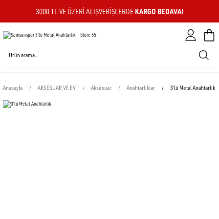
KARGO BEDAVA!
3000 TL VE ÜZERI ALIŞVERIŞLERDE
Sepeti
Anasayfa
AKSESUAR VE EV
Aksesuar
Anahtarlıklar
3'lü Metal Anahtarlık