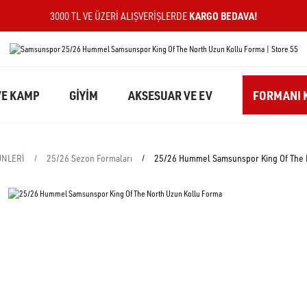
KARGO BEDAVA!
3000 TL VE ÜZERI ALIŞVERIŞLERDE
E KAMP
GİYİM
AKSESUAR VE EV
FORMANI K
NLERİ
25/26 Sezon Formaları
25/26 Hummel Samsunspor King Of The 