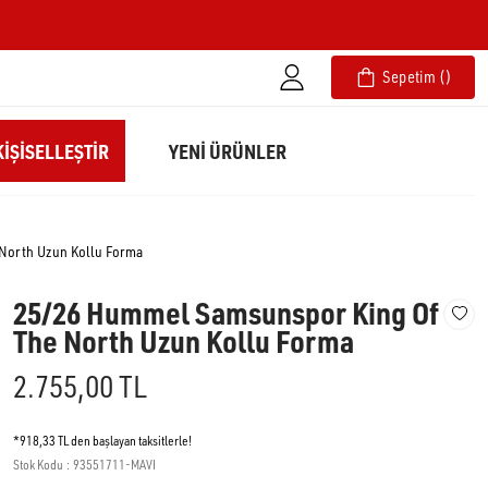
Sepetim
IŞISELLEŞTIR
YENİ ÜRÜNLER
North Uzun Kollu Forma
25/26 Hummel Samsunspor King Of
The North Uzun Kollu Forma
2.755,00 TL
*918,33 TL den başlayan taksitlerle!
Stok Kodu
93551711-MAVI