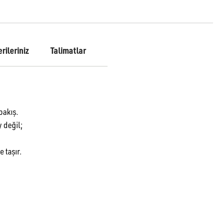
rileriniz
Talimatlar
bakış.
 değil;
 taşır.