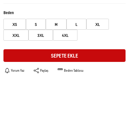
Beden
XS
S
M
L
XL
XXL
3XL
4XL
SEPETE EKLE
Yorum Yaz
Paylaş
Beden Tablosu