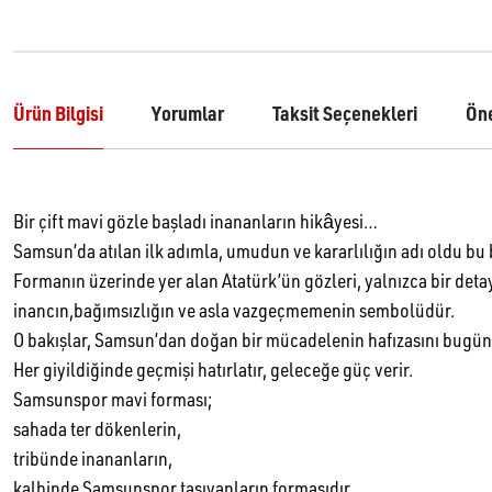
Ürün Bilgisi
Yorumlar
Taksit Seçenekleri
Öne
Bir çift mavi gözle başladı inananların hikâyesi…
Samsun’da atılan ilk adımla, umudun ve kararlılığın adı oldu bu 
Formanın üzerinde yer alan Atatürk’ün gözleri, yalnızca bir detay
inancın,bağımsızlığın ve asla vazgeçmemenin sembolüdür.
O bakışlar, Samsun’dan doğan bir mücadelenin hafızasını bugüne
Her giyildiğinde geçmişi hatırlatır, geleceğe güç verir.
Samsunspor mavi forması;
sahada ter dökenlerin,
tribünde inananların,
kalbinde Samsunspor taşıyanların formasıdır.