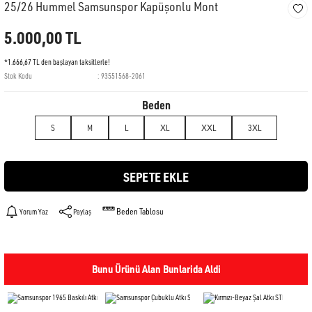
25/26 Hummel Samsunspor Kapüşonlu Mont
5.000,00 TL
*1.666,67 TL den başlayan taksitlerle!
Stok Kodu
93551568-2061
Beden
S
M
L
XL
XXL
3XL
SEPETE EKLE
Beden Tablosu
Yorum Yaz
Paylaş