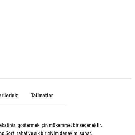
rileriniz
Talimatlar
tinizi göstermek için mükemmel bir seçenektir.
ort, rahat ve şık bir giyim deneyimi sunar.