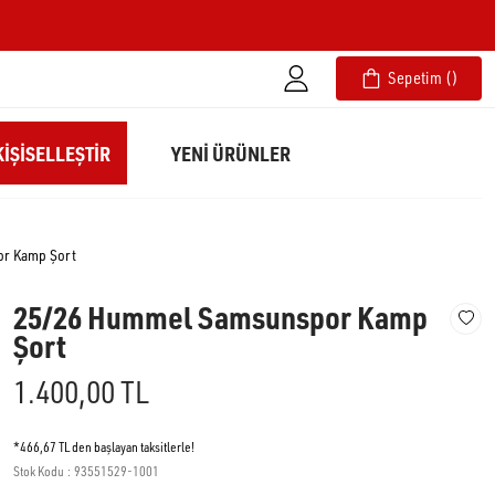
Sepetim
IŞISELLEŞTIR
YENİ ÜRÜNLER
r Kamp Şort
25/26 Hummel Samsunspor Kamp
Şort
1.400,00 TL
*466,67 TL den başlayan taksitlerle!
Stok Kodu
93551529-1001