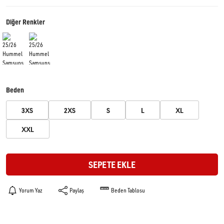
Diğer Renkler
Beden
3XS
2XS
S
L
XL
XXL
SEPETE EKLE
Yorum Yaz
Paylaş
Beden Tablosu