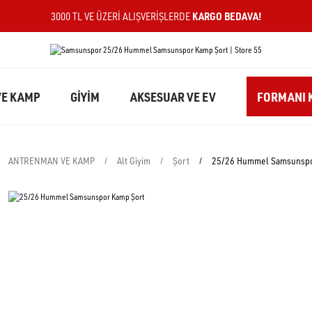
KARGO BEDAVA!
3000 TL VE ÜZERI ALIŞVERIŞLERDE
E KAMP
GİYİM
AKSESUAR VE EV
FORMANI K
ANTRENMAN VE KAMP
Alt Giyim
Şort
25/26 Hummel Samsunspo