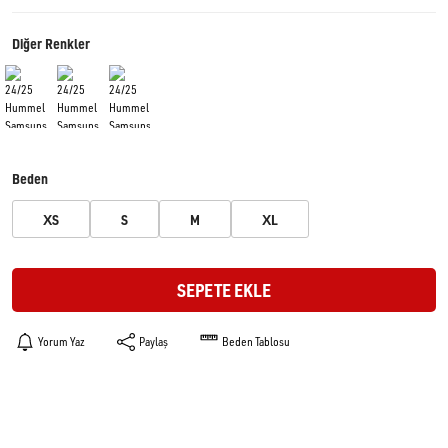
Diğer Renkler
Beden
XS
S
M
XL
SEPETE EKLE
Yorum Yaz
Paylaş
Beden Tablosu