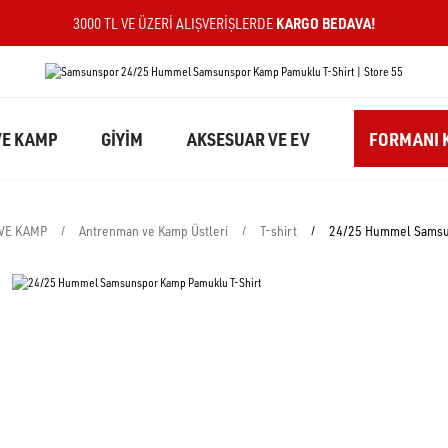
KARGO BEDAVA!
3000 TL VE ÜZERI ALIŞVERIŞLERDE
E KAMP
GİYİM
AKSESUAR VE EV
FORMANI K
VE KAMP
Antrenman ve Kamp Üstleri
T-shirt
24/25 Hummel Samsu