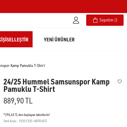
Sepetim
IŞISELLEŞTIR
YENİ ÜRÜNLER
nspor Kamp Pamuklu T-Shirt
24/25 Hummel Samsunspor Kamp
Pamuklu T-Shirt
889,90 TL
*296,63 TL den başlayan taksitlerle!
Stok Kodu
93551335-ANTRASİT