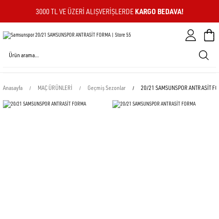
KARGO BEDAVA!
3000 TL VE ÜZERI ALIŞVERIŞLERDE
Sepeti
Anasayfa
MAÇ ÜRÜNLERİ
Geçmiş Sezonlar
20/21 SAMSUNSPOR ANTRASİT F