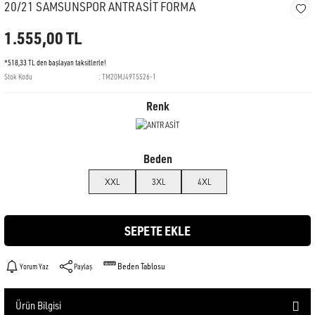
20/21 SAMSUNSPOR ANTRASİT FORMA
1.555,00 TL
*518,33 TL den başlayan taksitlerle!
Stok Kodu
TM20MJ49T5526-1
Renk
Beden
XXL
3XL
4XL
SEPETE EKLE
Beden Tablosu
Yorum Yaz
Paylaş
Ürün Bilgisi